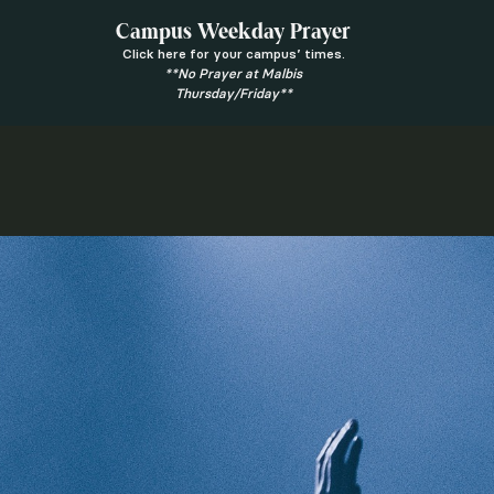
Campus Weekday Prayer
Click here for your campus’ times.
**No Prayer at Malbis
Thursday/Friday**