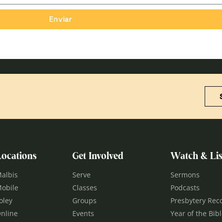
Enviar
Locations
Get Involved
Watch & Lis
albis
Serve
Sermons
obile
Classes
Podcasts
oley
Groups
Presbytery Rec
nline
Events
Year of the Bib