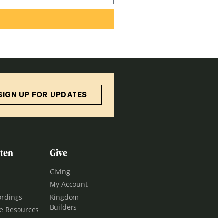
SIGN UP FOR UPDATES
ten
Give
Giving
My Account
ordings
Kingdom
Builders
le Resources