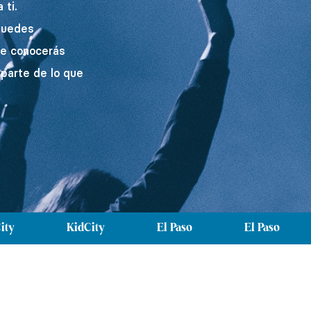
 ti.
puedes
de conocerás
parte de lo que
ity
KidCity
El Paso
El Paso